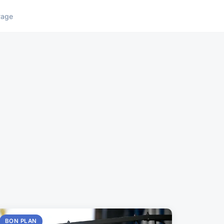
yage
BON PLAN