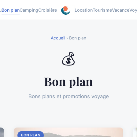
u
Bon plan
Camping
Croisière
Location
Tourisme
Vacance
Vo
Accueil
› Bon plan
💰
Bon plan
Bons plans et promotions voyage
BON PLAN