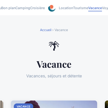
u
Bon plan
Camping
Croisière
Location
Tourisme
Vacance
Vo
Accueil
› Vacance
🌴
Vacance
Vacances, séjours et détente
VACANCE