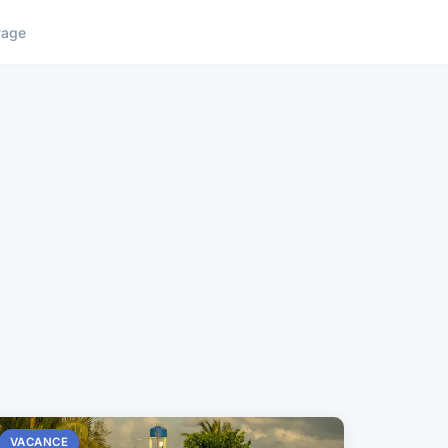
yage
VACANCE