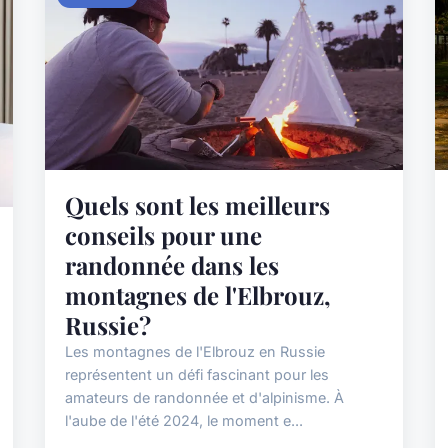
Quels sont les meilleurs
conseils pour une
randonnée dans les
montagnes de l'Elbrouz,
Russie?
Les montagnes de l'Elbrouz en Russie
représentent un défi fascinant pour les
amateurs de randonnée et d'alpinisme. À
l'aube de l'été 2024, le moment e...